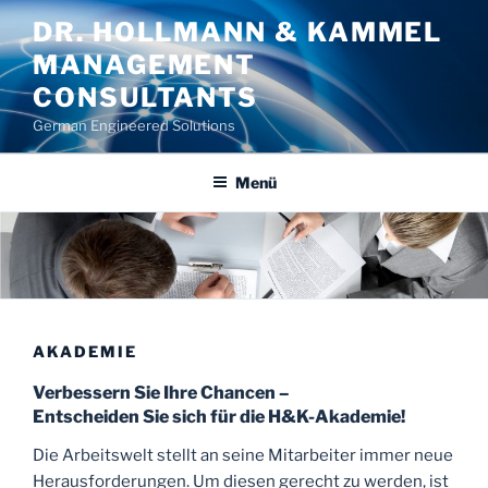
Zum
DR. HOLLMANN & KAMMEL
Inhalt
MANAGEMENT
springen
CONSULTANTS
German Engineered Solutions
Menü
AKADEMIE
Verbessern Sie Ihre Chancen –
Entscheiden Sie sich für die H&K-Akademie!
Die Arbeitswelt stellt an seine Mitarbeiter immer neue
Herausforderungen. Um diesen gerecht zu werden, ist