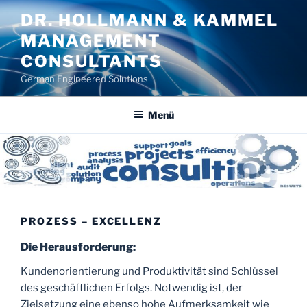
Zum
DR. HOLLMANN & KAMMEL
Inhalt
MANAGEMENT
springen
CONSULTANTS
German Engineered Solutions
Menü
PROZESS – EXCELLENZ
Die Herausforderung:
Kundenorientierung und Produktivität sind Schlüssel
des geschäftlichen Erfolgs. Notwendig ist, der
Zielsetzung eine ebenso hohe Aufmerksamkeit wie